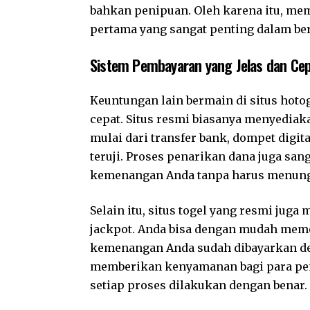
bahkan penipuan. Oleh karena itu, mem
pertama yang sangat penting dalam ber
Sistem Pembayaran yang Jelas dan Ce
Keuntungan lain bermain di situs hoto
cepat. Situs resmi biasanya menyedia
mulai dari transfer bank, dompet digi
teruji. Proses penarikan dana juga sa
kemenangan Anda tanpa harus menungg
Selain itu, situs togel yang resmi ju
jackpot. Anda bisa dengan mudah meme
kemenangan Anda sudah dibayarkan de
memberikan kenyamanan bagi para pe
setiap proses dilakukan dengan benar.