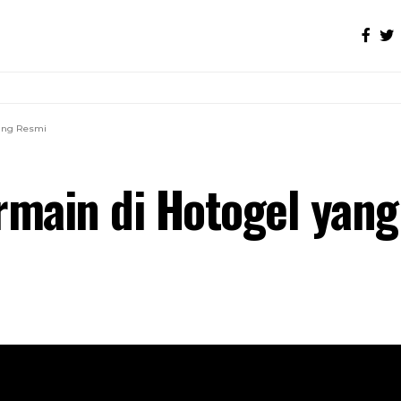
ang Resmi
main di Hotogel yan