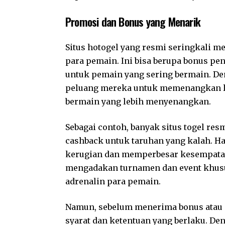
Promosi dan Bonus yang Menarik
Situs hotogel yang resmi seringkali 
para pemain. Ini bisa berupa bonus pen
untuk pemain yang sering bermain. D
peluang mereka untuk memenangkan l
bermain yang lebih menyenangkan.
Sebagai contoh, banyak situs togel re
cashback untuk taruhan yang kalah. H
kerugian dan memperbesar kesempatan m
mengadakan turnamen dan event khusu
adrenalin para pemain.
Namun, sebelum menerima bonus atau 
syarat dan ketentuan yang berlaku. De