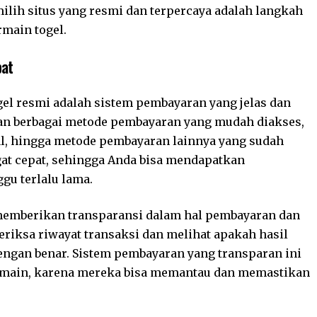
ilih situs yang resmi dan terpercaya adalah langkah
main togel.
pat
gel resmi adalah sistem pembayaran yang jelas dan
kan berbagai metode pembayaran yang mudah diakses,
tal, hingga metode pembayaran lainnya yang sudah
ngat cepat, sehingga Anda bisa mendapatkan
u terlalu lama.
ga memberikan transparansi dalam hal pembayaran dan
riksa riwayat transaksi dan melihat apakah hasil
ngan benar. Sistem pembayaran yang transparan ini
main, karena mereka bisa memantau dan memastikan