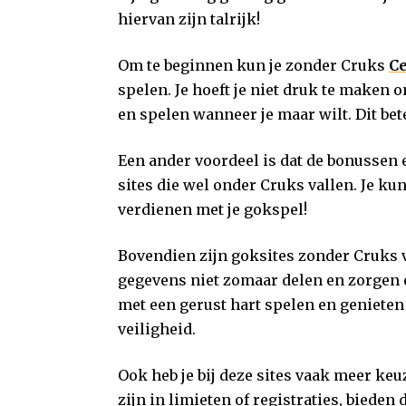
hiervan zijn talrijk!
Om te beginnen kun je zonder Cruks
Ce
spelen. Je hoeft je niet druk te maken 
en spelen wanneer je maar wilt. Dit bet
Een ander voordeel is dat de bonussen e
sites die wel onder Cruks vallen. Je ku
verdienen met je gokspel!
Bovendien zijn goksites zonder Cruks v
gegevens niet zomaar delen en zorgen er
met een gerust hart spelen en genieten
veiligheid.
Ook heb je bij deze sites vaak meer keu
zijn in limieten of registraties, biede