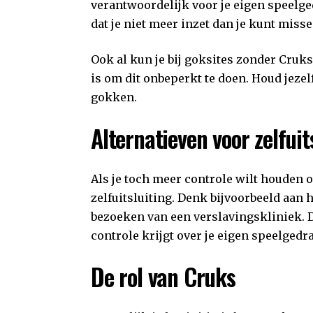
verantwoordelijk voor je eigen speelged
dat je niet meer inzet dan je kunt misse
Ook al kun je bij goksites zonder Cruks 
is om dit onbeperkt te doen. Houd jezelf
gokken.
Alternatieven voor zelfuit
Als je toch meer controle wilt houden o
zelfuitsluiting. Denk bijvoorbeeld aan h
bezoeken van een verslavingskliniek. 
controle krijgt over je eigen speelgedr
De rol van Cruks