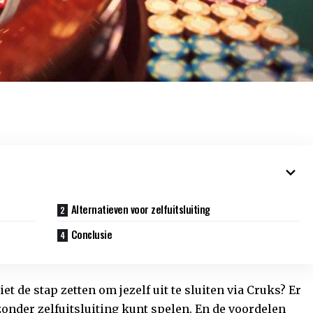
Alternatieven voor zelfuitsluiting
Conclusie
et de stap zetten om jezelf uit te sluiten via Cruks? Er
zonder zelfuitsluiting kunt spelen. En de voordelen