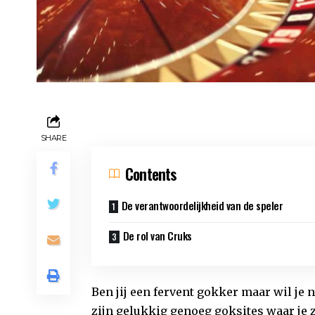
SHARE
Contents
De verantwoordelijkheid van de speler
De rol van Cruks
Ben jij een fervent gokker maar wil je ni
zijn gelukkig genoeg goksites waar je 