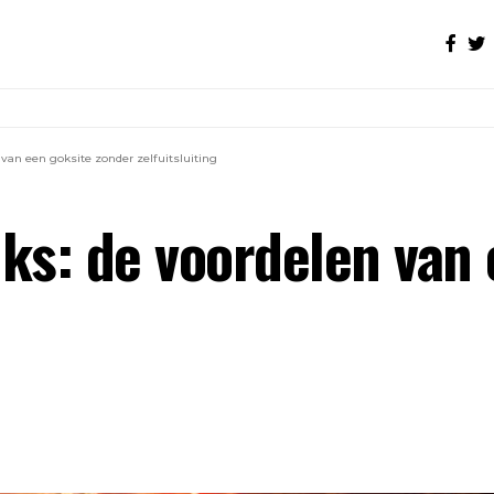
van een goksite zonder zelfuitsluiting
s: de voordelen van 