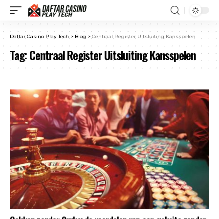
Daftar Casino Play Tech
>
Blog
>
Centraal Register Uitsluiting Kansspelen
Tag:
Centraal Register Uitsluiting Kansspelen